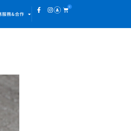
0
務服務&合作