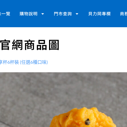
味一覽
購物說明
門市查詢
貝力岡專欄
商
_官網商品圖
享杯6杯裝 (任選6種口味)