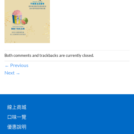
Both comments and trackbacks are currently closed.
←
Previous
Next
→
線上商城
口味一覽
優惠說明