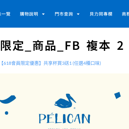
味一覽
購物說明
門市查詢
貝力岡專欄
商
物限定_商品_FB 複本 2
【618會員限定優惠】共享杯買3送1 (任選4種口味)