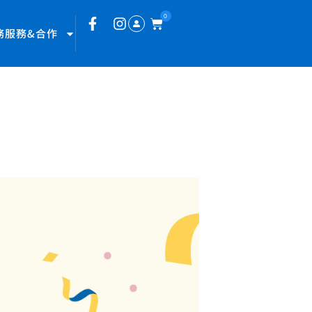
0
務服務&合作