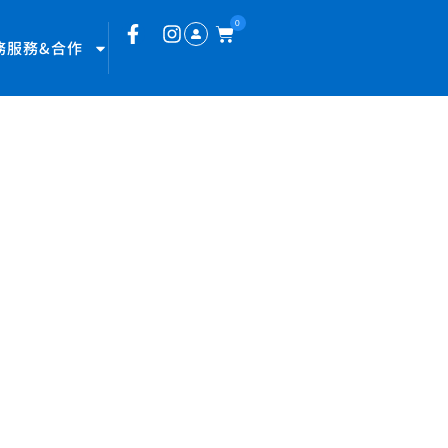
0
務服務&合作