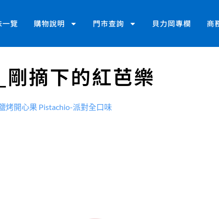
味一覽
購物說明
門市查詢
貝力岡專欄
商
示_剛摘下的紅芭樂
鹽烤開心果 Pistachio-派對全口味