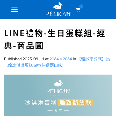
0
LINE禮物-生日蛋糕組-經
典-商品圖
Published
2025-09-11
at
2084 × 2084
in
【雅緻簡約款】馬
卡龍冰淇淋蛋糕 6吋(任選兩口味)