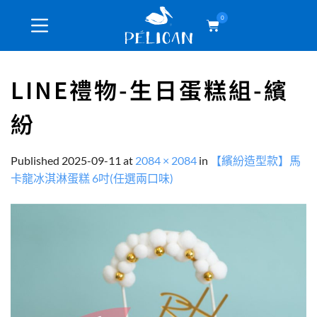
0
LINE禮物-生日蛋糕組-繽
紛
Published
2025-09-11
at
2084 × 2084
in
【繽紛造型款】馬
卡龍冰淇淋蛋糕 6吋(任選兩口味)