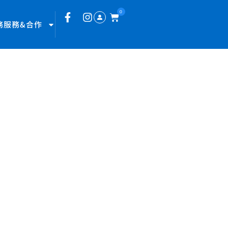
0
務服務&合作