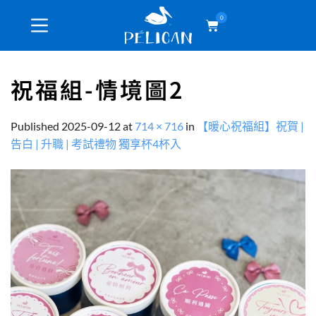
0
祝福組-情境圖2
Published
2025-09-12
at
714 × 716
in
【暖心祝福組】祝賀 |
告白 | 升職 | 考試禮物 獨享杯4杯入