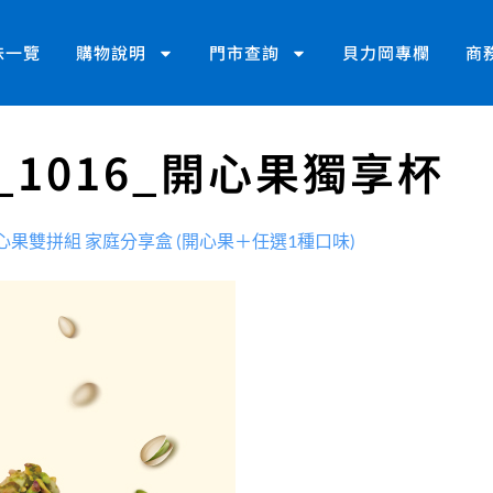
味一覽
購物說明
門市查詢
貝力岡專欄
商
_1016_開心果獨享杯
心果雙拼組 家庭分享盒 (開心果＋任選1種口味)