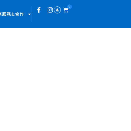
0
務服務&合作