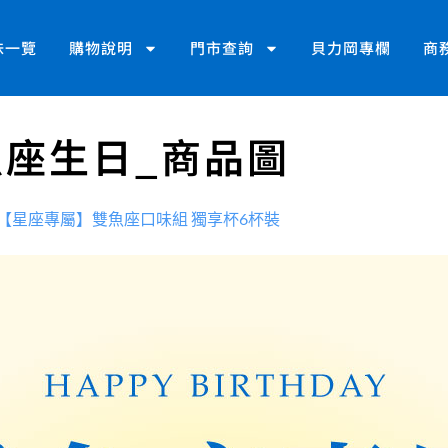
味一覽
購物說明
門市查詢
貝力岡專欄
商
雙魚座生日_商品圖
【星座專屬】雙魚座口味組 獨享杯6杯裝