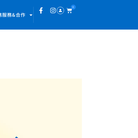
0
務服務&合作