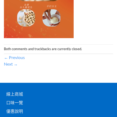
Both comments and trackbacks are currently closed.
←
Previous
Next
→
線上商城
口味一覽
優惠說明