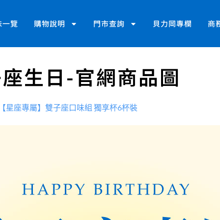
味一覽
購物說明
門市查詢
貝力岡專欄
商
雙子座生日-官網商品圖
【星座專屬】雙子座口味組 獨享杯6杯裝