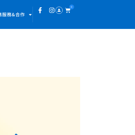
0
務服務&合作