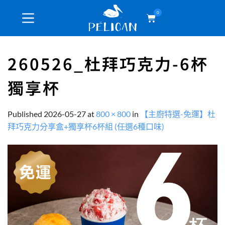
0
260526_杜拜巧克力-6杯
獨享杯
Published
2026-05-27
at
800 × 800
in
【主廚特選-免運】杜
拜巧克力分享盒+獨享杯6杯組 (任選6種口味)