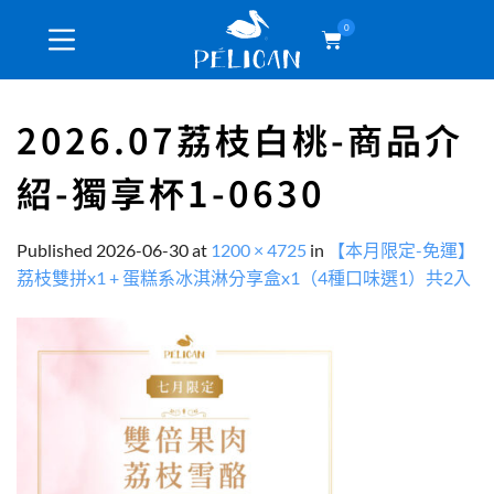
0
2026.07荔枝白桃-商品介
紹-獨享杯1-0630
Published
2026-06-30
at
1200 × 4725
in
【本月限定-免運】
荔枝雙拼x1 + 蛋糕系冰淇淋分享盒x1（4種口味選1）共2入