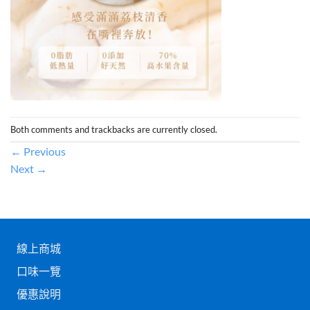
Both comments and trackbacks are currently closed.
←
Previous
Next
→
線上商城
口味一覽
優惠說明