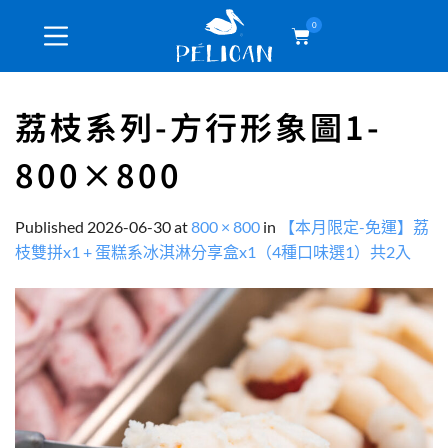
0
荔枝系列-方行形象圖1-
800×800
Published
2026-06-30
at
800 × 800
in
【本月限定-免運】荔
枝雙拼x1 + 蛋糕系冰淇淋分享盒x1（4種口味選1）共2入