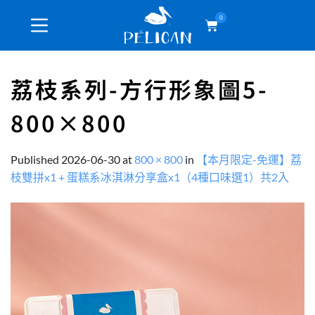
0
荔枝系列-方行形象圖5-
800×800
Published
2026-06-30
at
800 × 800
in
【本月限定-免運】荔
枝雙拼x1 + 蛋糕系冰淇淋分享盒x1（4種口味選1）共2入