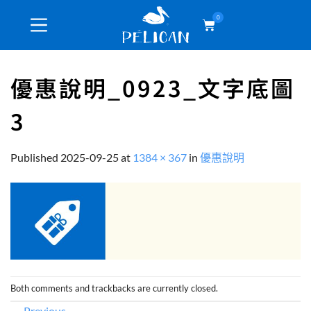
0
優惠說明_0923_文字底圖
3
Published
2025-09-25
at
1384 × 367
in
優惠說明
Both comments and trackbacks are currently closed.
←
Previous