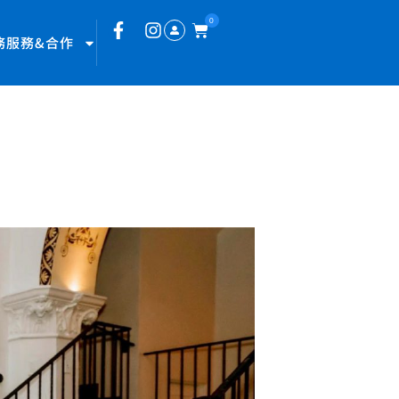
0
務服務&合作