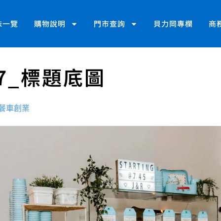
味一覽
購物說明
門市查詢
貝力岡專欄
商
7_標題底圖
餐車創業