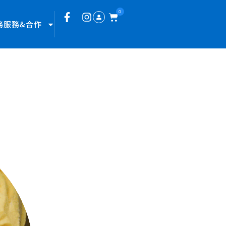
0
務服務&合作