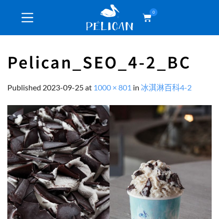
0
Pelican_SEO_4-2_BC
Published
2023-09-25
at
1000 × 801
in
冰淇淋百科4-2