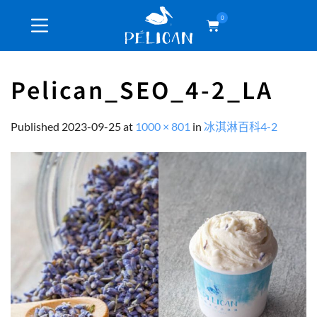
0
Pelican_SEO_4-2_LA
Published
2023-09-25
at
1000 × 801
in
冰淇淋百科4-2