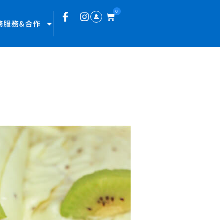
0
務服務&合作