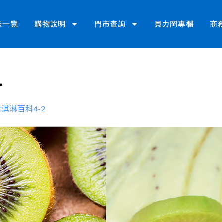
味一覽
購物說明
門市查詢
貝力岡專欄
商
1
淇淋百科4-2