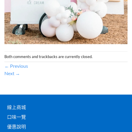
Both comments and trackbacks are currently closed.
←
Previous
Next
→
線上商城
口味一覽
優惠說明