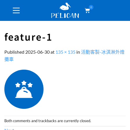
0
feature-1
Published
2025-06-30
at
135 × 135
in
活動客製-冰淇淋外燴
攤車
Both comments and trackbacks are currently closed.