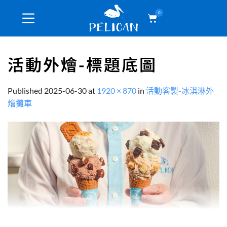
0
活動外燴-標題底圖
Published
2025-06-30
at
1920 × 870
in
活動客製-冰淇淋外
燴攤車