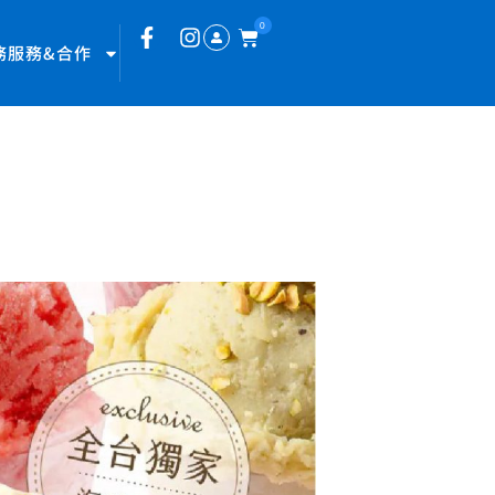
0
務服務&合作