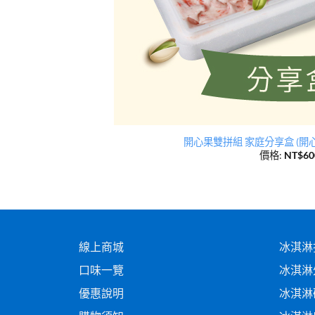
開心果雙拼組 家庭分享盒 (開
價格:
NT$
60
線上商城
冰淇淋
口味一覽
冰淇淋
優惠說明
冰淇淋