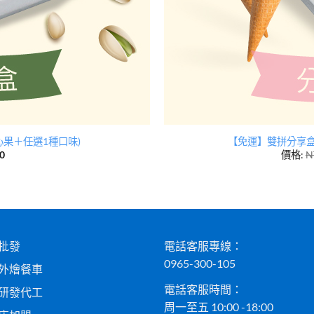
心果＋任選1種口味)
【免運】雙拼分享盒+
0
價格:
N
批發
電話客服專線：
0965-300-105
外燴餐車
電話客服時間：
研發代工
周一至五 10:00 -18:00