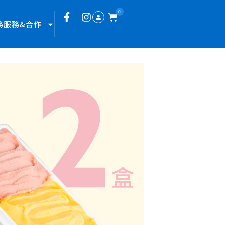
0
務服務&合作