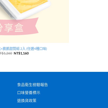
脆脆甜筒組 2入 (任選4種口味)
T$
1,260
NT$
1,160
食品衛生檢驗報告
口味營養標示
退換貨政策