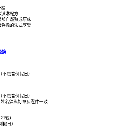
研發
冰淇淋配方
，濃郁自然熟成原味
康無負擔的法式享受
退換
（不包含例假日）
（不包含例假日）
人姓名須與訂單及證件一致
21號）
例假日）