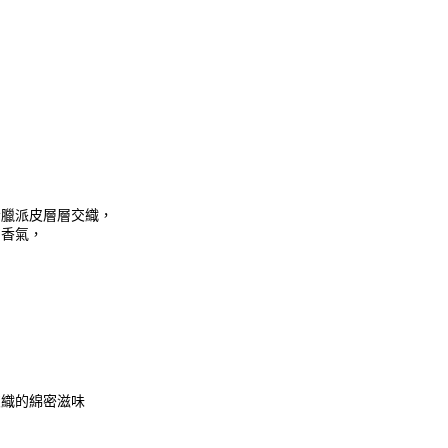
希臘派皮層層交織，
力香氣，
交織的綿密滋味
品