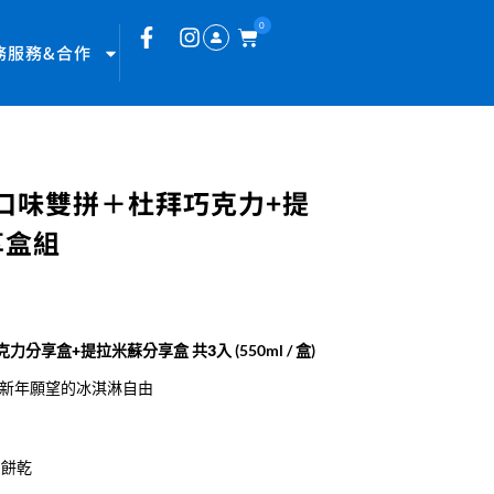
0
務服務&合作
口味雙拼＋杜拜巧克力+提
享盒組
克力分享盒+提拉米蘇分享盒 共3入
(550ml / 盒)
實現新年願望的冰淇淋自由
油餅乾