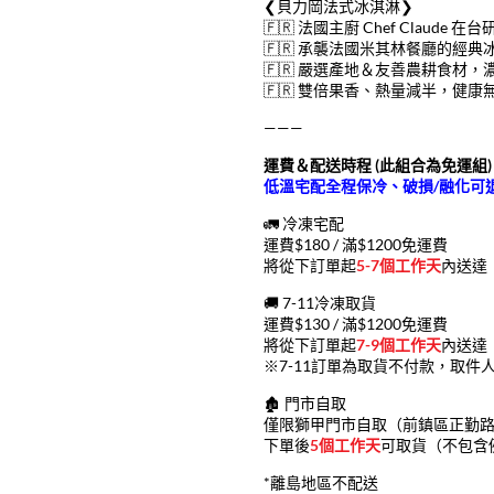
❮貝力岡法式冰淇淋❯
🇫🇷 法國主廚 Chef Claude 在台
🇫🇷 承襲法國米其林餐廳的經典
🇫🇷 嚴選產地＆友善農耕食材
🇫🇷 雙倍果香、熱量減半，健
———
運費＆配送時程 (此組合為免運組)
低溫宅配全程保冷、破損/融化可
🚛 冷凍宅配
運費$180 / 滿$1200免運費
將從下訂單起
5-7個工作天
內送達
🚚 7-11冷凍取貨
運費$130 / 滿$1200免運費
將從下訂單起
7-9個工作天
內送達
※7-11訂單為取貨不付款，取件
🏚️ 門市自取
僅限獅甲門市自取（前鎮區正勤路
下單後
5個工作天
可取貨（不包含
*離島地區不配送