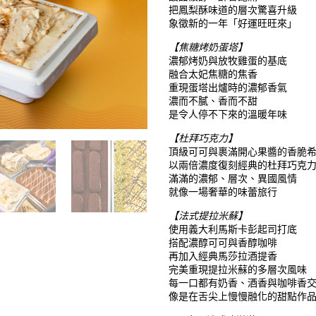
把鳳梨酥味道的層次驚喜升級
象徵新的一年「好運旺旺來」
【焦糖烤奶蛋塔】
濃郁烤奶與放牧雞蛋的基底
融合太妃焦糖的焦香
重現蛋塔出爐時的濃郁香氣
濃而不膩、香而不甜
是令人停不下來的溫暖年味
【杜拜巧克力】
頂級可可與裹滿開心果醬的香脆
以兩倍濃度復刻經典的杜拜巧克
滿滿的濃郁、層次、異國風情
就像一場奢華的味蕾旅行
【法式提拉米蘇】
使用義大利馬斯卡彭起司打底
搭配濃醇可可與香醇咖啡
再加入經典馬莎拉酒提香
完美重現提拉米蘇的多層次風味
每一口都有奶香、酒香與咖啡香
像是在舌尖上慢慢融化的甜點作