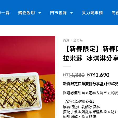
味一覽
購物說明
門市查詢
貝力岡專欄
商
首頁
/
全商品
【新春限定】新春
拉米蘇 冰淇淋分
1,880
1,690
NT$
NT$
新春限定口味雙拼分享盒+杜拜巧
圍爐必備甜頭 x 走春人氣王 x 
【奶油乳酪鳳梨酥】
厚實的奶油乳酪冰淇淋
搭配手煮金鑽鳳梨果醬與酥香奶
酸甜濃醇、酥香飽滿