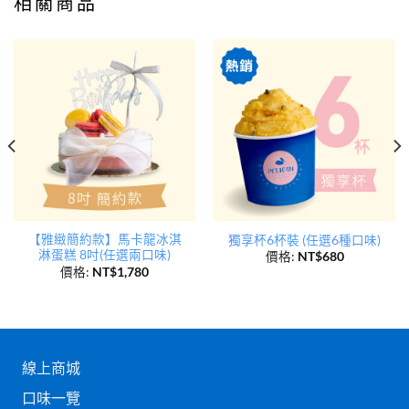
相關商品
【雅緻簡約款】馬卡龍冰淇
獨享杯6杯裝 (任選6種口味)
淋蛋糕 8吋(任選兩口味)
價格:
NT$
680
價格:
NT$
1,780
線上商城
口味一覽