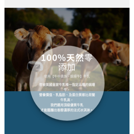
100%天然
零
添加
使用【牛中貴族 – 娟珊牛】牛乳
曾被英國皇家牛乳唯一指定品種的娟珊
牛，
營養價值、乳脂肪、及蛋白質都比荷蘭
牛乳高，
我們選用頂級優質牛乳
才能醞釀出香醇濃厚的法式冰淇淋。