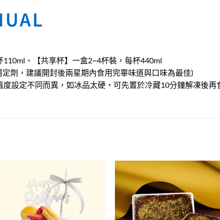
NUAL
0ml、【共享杯】一盒2~4杯裝，每杯440ml
穩定劑，建議開封後兩星期內食用完畢味道與口味為最佳)
溫度設定不同而異，如冰品太硬，可先置於冷藏10分鐘解凍後再