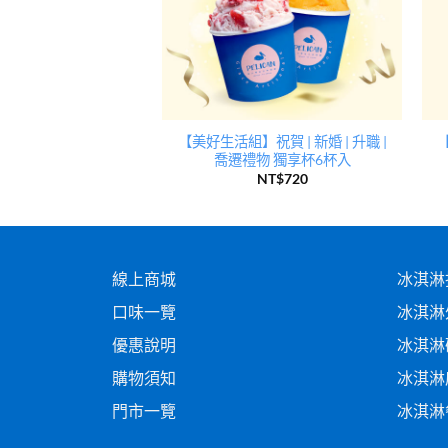
購組 72杯裝 (任選
【美好生活組】祝賀 | 新婚 | 升職 |
口味)
喬遷禮物 獨享杯6杯入
$
7,990
NT$
5,200
NT$
720
線上商城
冰淇淋
口味一覽
冰淇淋
優惠說明
冰淇淋
購物須知
冰淇淋
門市一覽
冰淇淋