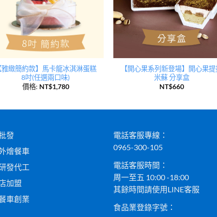
【雅緻簡約款】馬卡龍冰淇淋蛋糕
【開心果系列新登場】開心果提
8吋(任選兩口味)
米蘇 分享盒
價格:
NT$
1,780
NT$
660
批發
電話客服專線：
0965-300-105
外燴餐車
電話客服時間：
研發代工
周一至五 10:00 -18:00
店加盟
其餘時間請使用LINE客服
餐車創業
食品業登錄字號：