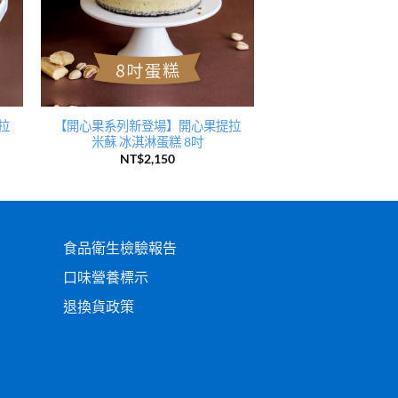
拉
【開心果系列新登場】開心果提拉
米蘇 冰淇淋蛋糕 8吋
NT$
2,150
食品衛生檢驗報告
口味營養標示
退換貨政策