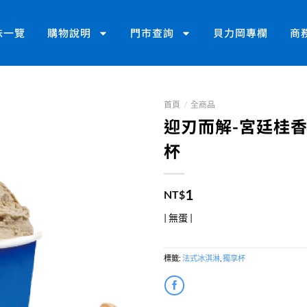
味一覽
購物說明
門市查詢
貝力岡專欄
商
首頁
/
全商品
迎刃而解-宮廷桂香烏
杯
1
NT$
| 無蛋 |
標籤:
法式冰淇淋
,
獨享杯