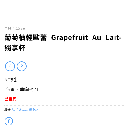
首頁
/
全商品
葡萄柚輕歐蕾 Grapefruit Au Lait-
獨享杯
1
NT$
| 無蛋 ‧ 季節限定 |
已售完
標籤:
法式冰淇淋
,
獨享杯