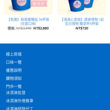
【免運】超值團購組 36杯裝
【滿滿心意組】感謝禮物 | 紀
(任選口味)
念日禮物 獨享杯6杯裝
價格:
NT$
3,990
NT$
2,880
NT$
720
線上商城
口味一覽
優惠說明
購物須知
門市一覽
冰淇淋批發
冰淇淋外燴餐車
冰淇淋研發代工