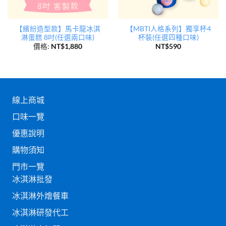
【繽紛造型款】馬卡龍冰淇
【MBTI人格系列】獨享杯4
淋蛋糕 8吋(任選兩口味)
杯裝(任選四種口味)
價格:
NT$
1,880
NT$
590
線上商城
口味一覽
優惠說明
購物須知
門市一覽
冰淇淋批發
冰淇淋外燴餐車
冰淇淋研發代工