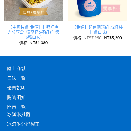
【主廚特選-免運】杜拜巧克
【免運】超值團購組 72杯裝
力分享盒+獨享杯6杯組 (任選
(任選口味)
6種口味)
價格:
NT$
7,990
NT$
5,200
價格:
NT$
1,380
線上商城
口味一覽
優惠說明
購物須知
門市一覽
冰淇淋批發
冰淇淋外燴餐車