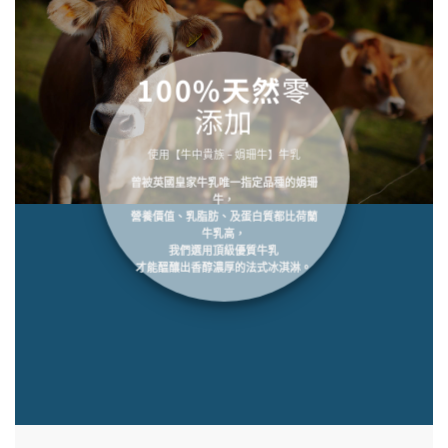
100%天然
零
添加
使用【牛中貴族 – 娟珊牛】牛乳
曾被英國皇家牛乳唯一指定品種的娟珊
牛，
營養價值、乳脂肪、及蛋白質都比荷蘭
牛乳高，
我們選用頂級優質牛乳
才能醞釀出香醇濃厚的法式冰淇淋。