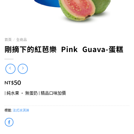
首頁
/
全商品
剛摘下的紅芭樂 Pink Guava-蛋糕
50
NT$
| 純水果 ‧ 無蛋奶 | 精品口味加價
標籤:
法式冰淇淋