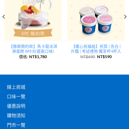
【雅緻簡約款】馬卡龍冰淇
【暖心祝福組】祝賀 | 告白 |
淋蛋糕 8吋(任選兩口味)
升職 | 考試禮物 獨享杯4杯入
價格:
NT$
1,780
NT$
690
NT$
590
線上商城
口味一覽
優惠說明
購物須知
門市一覽