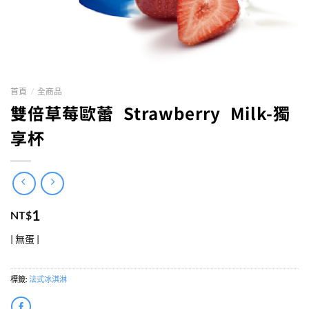
首頁
/
全商品
雙倍草莓歐蕾 Strawberry Milk-獨
享杯
1
NT$
| 無蛋 |
標籤:
法式冰淇淋