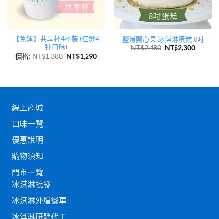
【免運】共享杯4杯裝 (任選4
鹽烤開心果 冰淇淋蛋糕 8吋
種口味)
NT$
2,480
NT$
2,300
價格:
NT$
1,380
NT$
1,290
線上商城
口味一覽
優惠說明
購物須知
門市一覽
冰淇淋批發
冰淇淋外燴餐車
冰淇淋研發代工