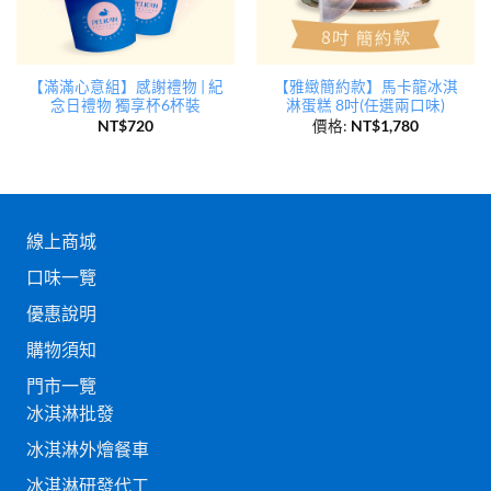
【滿滿心意組】感謝禮物 | 紀
【雅緻簡約款】馬卡龍冰淇
念日禮物 獨享杯6杯裝
淋蛋糕 8吋(任選兩口味)
NT$
720
價格:
NT$
1,780
線上商城
口味一覽
優惠說明
購物須知
門市一覽
冰淇淋批發
冰淇淋外燴餐車
冰淇淋研發代工