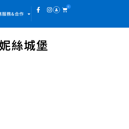
0
務服務&合作
登妮絲城堡