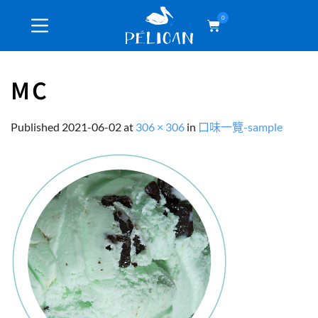
0
MC
Published
2021-06-02
at
306 × 306
in
口味一覽-sample