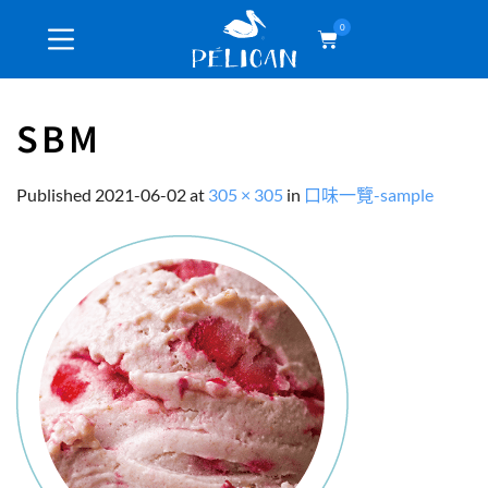
0
SBM
Published
2021-06-02
at
305 × 305
in
口味一覽-sample