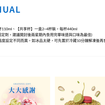
NUAL
0ml、【共享杯】一盒2~4杯裝，每杯440ml
穩定劑，建議開封後兩星期內食用完畢味道與口味為最佳)
溫度設定不同而異，如冰品太硬，可先置於冷藏10分鐘解凍後再