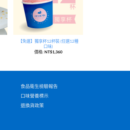
【免運】獨享杯12杯裝 (任選12種
口味)
價格:
NT$
1,360
食品衛生檢驗報告
口味營養標示
退換貨政策