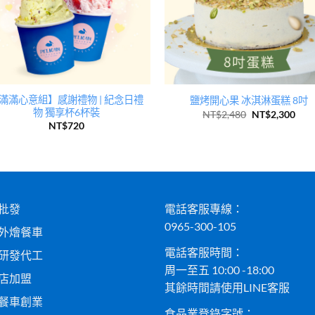
滿滿心意組】感謝禮物 | 紀念日禮
鹽烤開心果 冰淇淋蛋糕 8吋
物 獨享杯6杯裝
NT$
2,480
NT$
2,300
NT$
720
批發
電話客服專線：
0965-300-105
外燴餐車
電話客服時間：
研發代工
周一至五 10:00 -18:00
店加盟
其餘時間請使用LINE客服
餐車創業
食品業登錄字號：