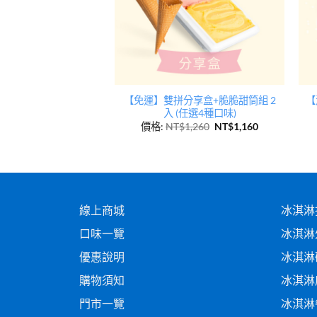
【免運】雙拼分享盒+脆脆甜筒組 2
【
 冰淇淋蛋糕 6吋
入 (任選4種口味)
080
NT$
1,980
價格:
NT$
1,260
NT$
1,160
線上商城
冰淇淋
口味一覽
冰淇淋
優惠說明
冰淇淋
購物須知
冰淇淋
門市一覽
冰淇淋