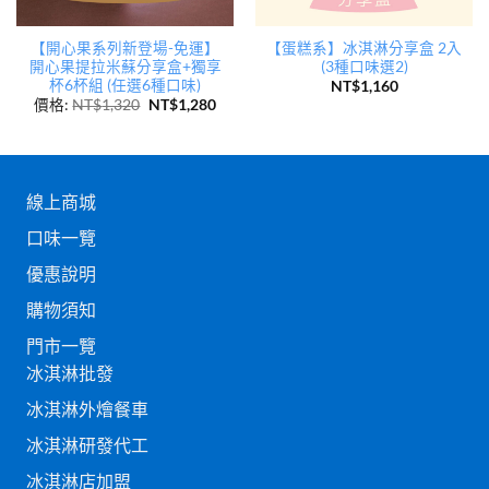
【開心果系列新登場-免運】
【蛋糕系】冰淇淋分享盒 2入
開心果提拉米蘇分享盒+獨享
(3種口味選2)
杯6杯組 (任選6種口味)
NT$
1,160
價格:
NT$
1,320
NT$
1,280
線上商城
口味一覽
優惠說明
購物須知
門市一覽
冰淇淋批發
冰淇淋外燴餐車
冰淇淋研發代工
冰淇淋店加盟