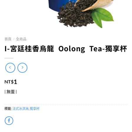
首頁
/
全商品
I-宮廷桂香烏龍 Oolong Tea-獨享杯
1
NT$
| 無蛋 |
標籤:
法式冰淇淋
,
獨享杯