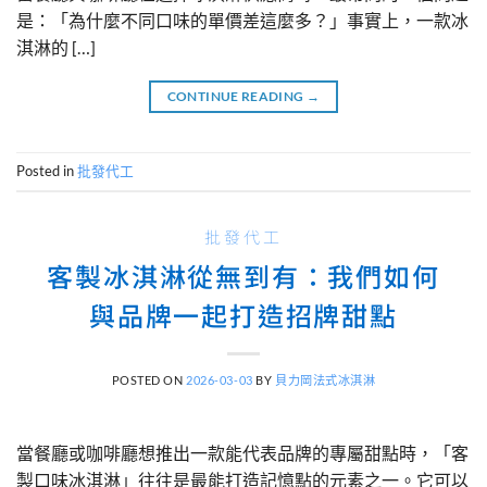
是：「為什麼不同口味的單價差這麼多？」事實上，一款冰
淇淋的 […]
CONTINUE READING
→
Posted in
批發代工
批發代工
客製冰淇淋從無到有：我們如何
與品牌一起打造招牌甜點
POSTED ON
2026-03-03
BY
貝力岡法式冰淇淋
當餐廳或咖啡廳想推出一款能代表品牌的專屬甜點時，「客
製口味冰淇淋」往往是最能打造記憶點的元素之一。它可以