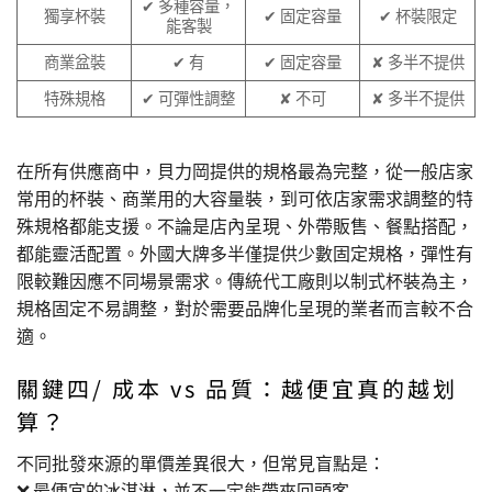
✔ 多種容量，
獨享杯裝
✔ 固定容量
✔ 杯裝限定
能客製
商業盆裝
✔ 有
✔ 固定容量
✘ 多半不提供
特殊規格
✔ 可彈性調整
✘ 不可
✘ 多半不提供
在所有供應商中，貝力岡提供的規格最為完整，從一般店家
常用的杯裝、商業用的大容量裝，到可依店家需求調整的特
殊規格都能支援。不論是店內呈現、外帶販售、餐點搭配，
都能靈活配置。外國大牌多半僅提供少數固定規格，彈性有
限較難因應不同場景需求。傳統代工廠則以制式杯裝為主，
規格固定不易調整，對於需要品牌化呈現的業者而言較不合
適。
關鍵四/ 成本 vs 品質：越便宜真的越划
算？
不同批發來源的單價差異很大，但常見盲點是：
❌ 最便宜的冰淇淋，並不一定能帶來回頭客