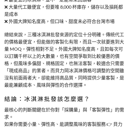
❌ 大量代工雖便宜，但要堆 8,000 杯庫存，儲存以及損耗都
是成本
❌ 外國大牌知名度高，但口味、甜度未必符合台灣市場
總結來說，三種冰淇淋批發來源的定位十分明確。傳統代工
的價格最便宜，但能做的客製化有限，而且一次就要進到大
量 MOQ，彈性相對不足。外國大牌知名度高，且如每次可
以訂購千杯以上的大數量，也有空間爭取到比較優惠的價
格，但風味多偏甜、規格固定，也無法客製，較適合只需要
「現成商品」的業者。而貝力岡冰淇淋價格可調整的空間雖
沒有前面兩者大，卻能維持高品質，同時提供少量客製，是
最能兼顧成本、風味與彈性的合作選擇。
結論：冰淇淋批發該怎麼選？
最核心的判斷關鍵在於你對「採購量」與「客製彈性」的需
求。
如果你需要小量、彈性高、能調整風味的客製服務 👉 貝力