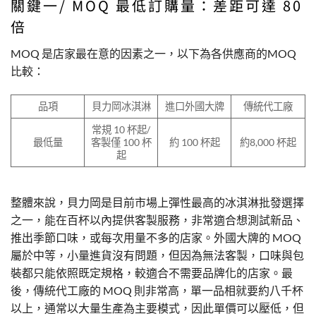
關鍵一/ MOQ 最低訂購量：差距可達 80
倍
MOQ 是店家最在意的因素之一，以下為各供應商的MOQ
比較：
品項
貝力岡冰淇淋
進口外國大牌
傳統代工廠
常規 10 杯起/
最低量
客製僅 100 杯
約 100 杯起
約8,000 杯起
起
整體來說，貝力岡是目前市場上彈性最高的冰淇淋批發選擇
之一，能在百杯以內提供客製服務，非常適合想測試新品、
推出季節口味，或每次用量不多的店家。外國大牌的 MOQ
屬於中等，小量進貨沒有問題，但因為無法客製，口味與包
裝都只能依照既定規格，較適合不需要品牌化的店家。最
後，傳統代工廠的 MOQ 則非常高，單一品相就要約八千杯
以上，通常以大量生產為主要模式，因此單價可以壓低，但