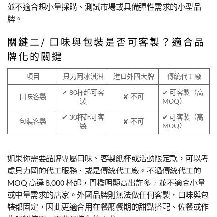
並不適合想小量採購、測試市場或具備彈性需求的小型品
牌。
關鍵二/ 口味與包裝是否可客製？適合品
牌化的關鍵
項目
貝力岡冰淇淋
進口外國大牌
傳統代工廠
✔ 80杯起可客
✔ 可客製（高
口味客製
✘ 不可
製
MOQ）
✔ 30杯起可客
✔ 可客製（高
包裝客製
✘ 不可
製
MOQ）
如果你需要品牌專屬口味、客製紙杯或活動限定款，可以考
慮貝力岡的代工服務、或是傳統代工廠。不過傳統代工的
MOQ 高達 8,000 杯起，門檻明顯高出許多，並不適合小量
或中量需求的店家。外國品牌則無法做任何客製，口味與包
裝都固定，因此更適合用在餐廳餐期的甜點搭配、佐餐或作