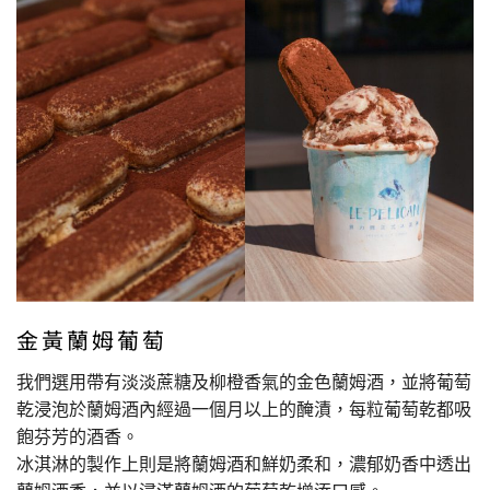
金黃蘭姆葡萄
我們選用帶有淡淡蔗糖及柳橙香氣的金色蘭姆酒，並將葡萄
乾浸泡於蘭姆酒內經過一個月以上的醃漬，每粒葡萄乾都吸
飽芬芳的酒香。
冰淇淋的製作上則是將蘭姆酒和鮮奶柔和，濃郁奶香中透出