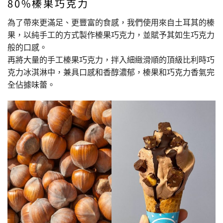
80%榛果巧克力
為了帶來更滿足、更豐富的食感，我們使用來自土耳其的榛
果，以純手工的方式製作榛果巧克力，並賦予其如生巧克力
般的口感。
再將大量的手工榛果巧克力，拌入細緻滑順的頂級比利時巧
克力冰淇淋中，兼具口感和香醇濃郁，榛果和巧克力香氣完
全佔據味蕾。