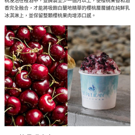
桃浸泡在橙酒中，並醃製至少一個月以上，使櫻桃果香和酒
香完全融合，才能將吸飽白蘭地精華的櫻桃層層舖在純鮮乳
冰淇淋上，並保留整顆櫻桃果肉增添口感。