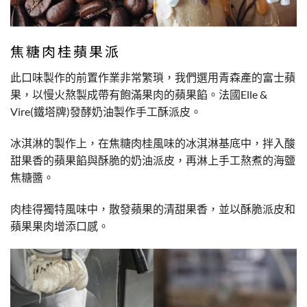
焦糖肉桂蘋果派
此口味製作的前置作業非常繁瑣，我們選用青森產的富士蘋
果，以慢火熬製成帶有飽滿果肉的蘋果餡。法國Elle &
Vire(鐵塔牌)發酵奶油製作手工酥派皮。
冰淇淋的製作上，在焦糖肉桂風味的冰淇淋基底中，拌入酸
甜果香的蘋果餡與酥脆的奶油派皮，再淋上手工熬煮的海鹽
焦糖醬。
肉桂得獨特風味中，散發蘋果的清甜果香，並以酥脆派皮和
蘋果果肉增添口感。