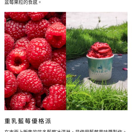
盆莓果粒的食感。
重乳藍莓優格派
在市面上販售的許多藍莓冰淇淋，是使用藍莓風味醬製作。