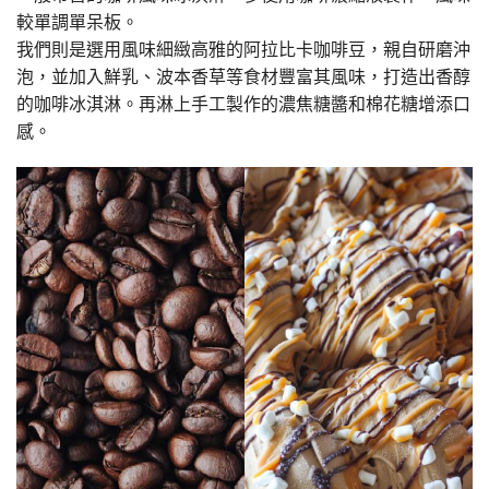
較單調單呆板。
我們則是選用風味細緻高雅的阿拉比卡咖啡豆，親自研磨沖
泡，並加入鮮乳、波本香草等食材豐富其風味，打造出香醇
的咖啡冰淇淋。再淋上手工製作的濃焦糖醬和棉花糖增添口
感。